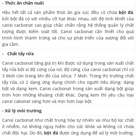
- Thức ăn chăn nuôi
Hầu hết tất cả sản phẩm thức ăn gia súc đều có chứa
bột đá
,
bởi bột đá có với nhiều cỡ hạt khác nhau, với độ tinh khiết của
canxi cacbonat cao giúp chắc chắn rằng hệ thống quản lý chất
lượng được kiểm soát tốt. Canxi cacbonat cần thiết cho quá
trình hình thành trứng và cho sự phát triển của xương đối với
gia cầm .
- Chất tẩy rửa
Canxi cacbonat tăng giá trị khi được sử dụng trong sản xuất chất
tẩy rửa bởi vì độ cứng của nó: độ cứng của canxi cacbonat chỉ có
3 Moh còn trong khi đó của silica: 7 Moh. Trong thị trường chất
tẩy rửa, có 2 dạng ứng dụng chính cho người tiêu dùng: dạng
bột và dạng kem. Canxi cacbonat trong sản xuất dạng bột giúp
trơn hơn những khoáng chất khác. Dạng kem thì yêu cầu loại
canxi cabonat sáng hơn và mịn hơn loại bột.
- Xử lý môi trường
Canxi cacbonat như chất trung hòa tự nhiên và như bộ lọc chất
ô nhiễm, nó không nguy hiểm cho sức khỏe và không có chứa
chất độc hại. Do đó,
bột đá
được ứng dụng để xử lý môi trường.